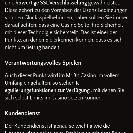
eine
howertige SSL Verschlüsselung
gewährleistet.
Diese gehört zu den Vorgaben der Lizenz Bedingungen
von den Glücksspielbehörden, daher sollten Sie immer
darauf achten, dass eine Casino Seite Ihre Sicherheit
mit dieser Technolgie sicherstellt. Das ist einer der
Punkte, an denen Sie erkennen können, dass es sich
nicht um Betrug handelt.
Verantwortungsvolles Spielen
Auch dieser Punkt wird im Mr Bit Casino im vollem
Umfang eingehalten, so stehen R
egulierungsfunktionen zur Verfügung
, mit denen Sie
sich selbst Limits im Casino setzen können.
Kundendienst
Der Kundendienst ist genau so wichtig wie die