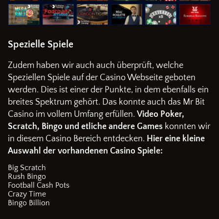
Spezielle Spiele
Zudem haben wir auch auch überprüft, welche
Speziellen Spiele auf der Casino Webseite geboten
werden. Dies ist einer der Punkte, in dem ebenfalls ein
breites Spektrum gehört. Das konnte auch das Mr Bit
Casino im vollem Umfang erfüllen.
Video Poker,
Scratch, Bingo und etliche andere Games
konnten wir
in diesem Casino Bereich entdecken.
Hier eine kleine
Auswahl der vorhandenen Casino Spiele:
Big Scratch
Rush Bingo
Football Cash Pots
Crazy Time
Bingo Billion