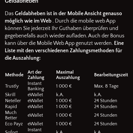
Geldabheben
Das
Geldabheben ist in der Mobile Ansicht genauso
möglich wie im Web
. Durch die mobile web App
können Sie jederzeit Ihr Guthaben überprüfen und
gegebenefalls auch wieder aufladen. Auch der Bonus
kann über die Mobile Web App genutzt werden.
Eine
Liste mit den verschiedenen Zahlungsmethoden für
die Auszahlung:
Art der
Maximal
Methode
Bearbeitungszeit
Zahlung
Auszahlung
Instant
Trustly
1 000 €
Max. 8 Tage
Banking
Skrill
eWallet
k.A.
k.A.
Neteller
eWallet
1 000 €
24 Stunden
Rapid
eWallet
1 000 €
24 Stunden
Much
eWallet
1 000 €
24 Stunden
Better
Eco Payz
eWallet
1 000 €
24 Stunden
Instant
Sofort
k.A.
k.A.