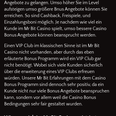
Angebote zu gelangen. Umso höher Sie im Level
aufsteigen umso größere Bnus Angebote können Sie
erreichen. So sind Cashback, Freispiele, und
Einzahlungsboni möglich. Je nachdem wie viel ein
Kunde im Mr Bit Casino spielt, umso bessere Casino
Bonus Angebote können beansprucht werden.
Einen VIP Club im klassischen Sinne ist im Mr Bit
Casino nicht vorhanden, aber durch das eben
erläuterte Bonus Programm wird ein VIP Club gar
nicht benötigt. Wobei sich viele Kunden sicherlich
über die erweiterung eines VIP Clubs erfreuen
würden. Unsere Mr Bit Erfahrungen mit dem Casino
Bonus Programm sind dennoch sehr positiv, da ein
Kunde nicht nur viele Bonus Angebote beanspruchen
kann, sondern vor allem weil die Casino Bonus
Bedingungen sehr fair gestaltet wurden.