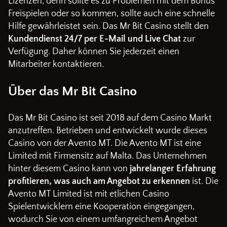
Lizenzen, denn sollte es zu Problemen mit dem Bonus
Freispielen oder so kommen, sollte auch eine schnelle
Hilfe gewährleistet sein. Das Mr Bit Casino stellt den
Kundendienst 24/7 per E-Mail und Live Chat
zur
Verfügung. Daher können Sie jederzeit einen
Mitarbeiter kontaktieren.
Über das Mr Bit Casino
Das Mr Bit Casino ist seit 2018 auf dem Casino Markt
anzutreffen. Betrieben und entwickelt wurde dieses
Casino von der Avento MT. Die Avento MT ist eine
Limited mit Firmensitz auf Malta. Das Unternehmen
hinter diesem Casino kann von
jahrelanger Erfahrung
profitieren, was auch am Angebot zu erkennen
ist. Die
Avento MT Limited ist mit etlichen Casino
Spielentwicklern eine Kooperation eingegangen,
wodurch Sie von einem umfangreichem Angebot