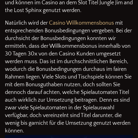
und können im Casino an dem Slot Titel Jungle Jim and
the Lost Sphinx genutzt werden.
Natürlich wird der
Casino Willkommensbonus
mit
entsprechenden Bonusbedingungen vergeben. Bei der
durchsicht der Bonusbedingungen konnten wir
ermitteln, dass der Willkommensbonus innerhalb von
30 Tagen 30x von den Casino Kunden umgesetzt
werden muss. Das ist im durchschnittlichen Bereich,
wodurch die Bonusbedingungen durchaus im fairen
Rahmen liegen. Viele Slots und Tischspiele können Sie
mit dem Bonusguthaben nutzen, doch sollten Sie
dennoch darauf achten, welche Spielautomaten Titel
auch wirklich zur Umsetzung beitragen. Denn es sind
zwar viele Spielautomaten in der Spielauswahl
verfügbar, doch vereinzelnt sind Titel darunter, die
wenig bis garnicht für die Umsetzung genutzt werden
können.