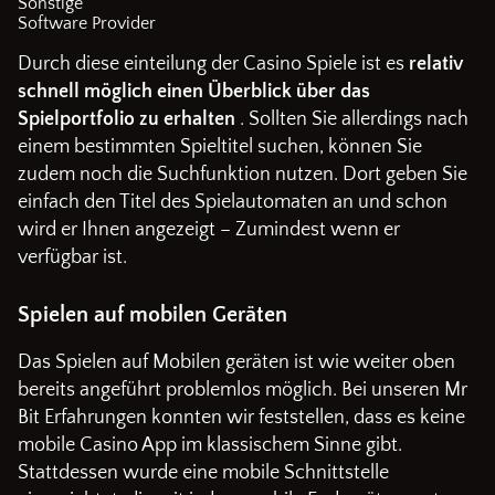
Sonstige
Software Provider
Durch diese einteilung der Casino Spiele ist es
relativ
schnell möglich einen Überblick über das
Spielportfolio zu erhalten
. Sollten Sie allerdings nach
einem bestimmten Spieltitel suchen, können Sie
zudem noch die Suchfunktion nutzen. Dort geben Sie
einfach den Titel des Spielautomaten an und schon
wird er Ihnen angezeigt – Zumindest wenn er
verfügbar ist.
Spielen auf mobilen Geräten
Das Spielen auf Mobilen geräten ist wie weiter oben
bereits angeführt problemlos möglich. Bei unseren Mr
Bit Erfahrungen konnten wir feststellen, dass es keine
mobile Casino App im klassischem Sinne gibt.
Stattdessen wurde eine mobile Schnittstelle