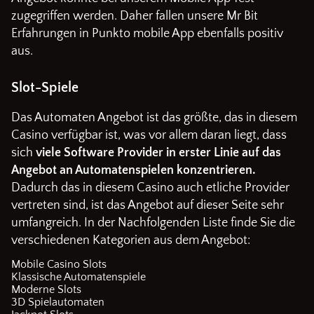
zugegriffen werden. Daher fallen unsere Mr Bit
Erfahrungen in Punkto mobile App ebenfalls positiv
aus.
Slot-Spiele
Das Automaten Angebot ist das größte, das in diesem
Casino verfügbar ist, was vor allem daran liegt, dass
sich
viele Software Provider in erster Linie auf das
Angebot an Automatenspielen konzentrieren.
Dadurch das in diesem Casino auch etliche Provider
vertreten sind, ist das Angebot auf dieser Seite sehr
umfangreich. In der Nachfolgenden Liste finde Sie die
verschiedenen Kategorien aus dem Angebot:
Mobile Casino Slots
Klassische Automatenspiele
Moderne Slots
3D Spielautomaten