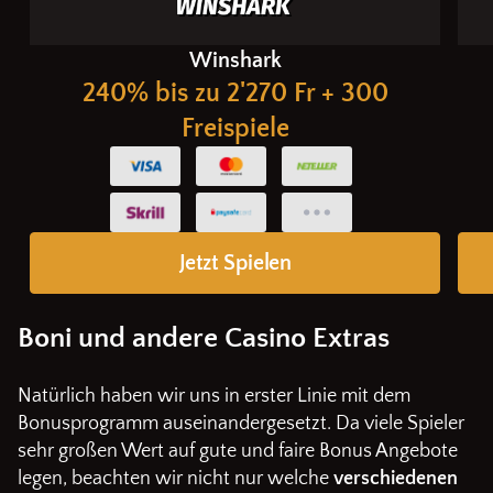
Winshark
240% bis zu 2'270 Fr + 300
Freispiele
Jetzt Spielen
Boni und andere Casino Extras
Natürlich haben wir uns in erster Linie mit dem
Bonusprogramm auseinandergesetzt. Da viele Spieler
sehr großen Wert auf gute und faire Bonus Angebote
legen, beachten wir nicht nur welche
verschiedenen