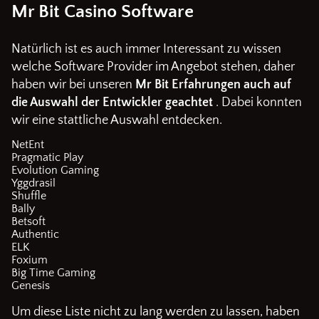
Mr Bit Casino Software
Natürlich ist es auch immer Interessant zu wissen
welche Software Provider im Angebot stehen, daher
haben wir bei unseren
Mr Bit Erfahrungen auch auf
die Auswahl der Entwickler geachtet
. Dabei konnten
wir eine stattliche Auswahl entdecken.
NetEnt
Pragmatic Play
Evolution Gaming
Yggdrasil
Shuffle
Bally
Betsoft
Authentic
ELK
Foxium
Big Time Gaming
Genesis
Um diese Liste nicht zu lang werden zu lassen, haben