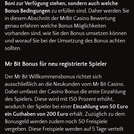
Boni zur Verfügung stehen, sondern auch welche
Bonus Bedingungen
zu erfüllen sind. Daher werden Sie
in diesem Abschnitt der MrBit Casino Bewertung
genau erfahren welche Bonus Möglichkeiten
vorhanden sind, wie Sie den Bonus umsetzen können
und worauf Sie bei der Umsetzung des Bonus achten
sollten.
Mr Bit Bonus für neu registrierte Spieler
Der Mr Bit Willkommensbonus richtet sich
ausschließlich an die Neukunden vom Mr Bit Casino.
Dabei umfasst der Casino Bonus die erste Einzahlung
des Spielers. Diese wird mit 150 Prozent erhöht,
wodurch der Spieler bei einer
Einzahlung von 50 Euro
ein Guthaben von 200 Euro
erhält. Zuzüglich zu dem
Bonusgeld werden zudem noch 50 Freispiele
vergeben. Diese Freispiele werden auf 5 Tage verteilt