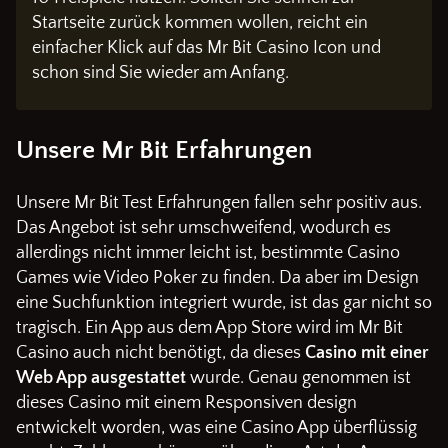
Startseite zurück kommen wollen, reicht ein
einfacher Klick auf das Mr Bit Casino Icon und
schon sind Sie wieder am Anfang.
Unsere Mr Bit Erfahrungen
Unsere Mr Bit Test Erfahrungen fallen sehr positiv aus.
Das Angebot ist sehr umschweifend, wodurch es
allerdings nicht immer leicht ist, bestimmte Casino
Games wie Video Poker zu finden. Da aber im Design
eine Suchfunktion integriert wurde, ist das gar nicht so
tragisch. Ein App aus dem App Store wird im Mr Bit
Casino auch nicht benötigt, da dieses
Casino mit einer
Web App ausgestattet
wurde. Genau genommen ist
dieses Casino mit einem Responsiven design
entwickelt worden, was eine Casino App überflüssig