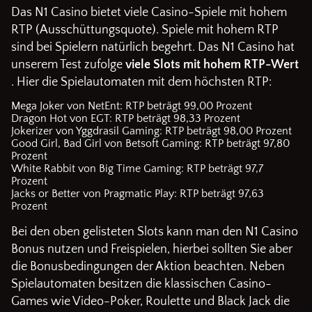
Das N1 Casino bietet viele Casino-Spiele mit hohem
RTP (Ausschüttungsquote). Spiele mit hohem RTP
sind bei Spielern natürlich begehrt. Das N1 Casino hat
unserem Test zufolge
viele Slots mit hohem RTP-Wert
. Hier die Spielautomaten mit dem höchsten RTP:
Mega Joker von NetEnt: RTP beträgt 99,00 Prozent
Dragon Hot von EGT: RTP beträgt 98,33 Prozent
Jokerizer von Yggdrasil Gaming: RTP beträgt 98,00 Prozent
Good Girl, Bad Girl von Betsoft Gaming: RTP beträgt 97,80
Prozent
White Rabbit von Big Time Gaming: RTP beträgt 97,7
Prozent
Jacks or Better von Pragmatic Play: RTP beträgt 97,63
Prozent
Bei den oben gelisteten Slots kann man den N1 Casino
Bonus nutzen und Freispielen, hierbei sollten Sie aber
die Bonusbedingungen der Aktion beachten. Neben
Spielautomaten besitzen die klassischen Casino-
Games wie Video-Poker, Roulette und Black Jack die