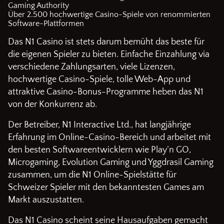
Gaming Authority
Über 2.500 hochwertige Casino-Spiele von renommierten
Software-Plattformen
Das N1 Casino ist stets darum bemüht das beste für
die eigenen Spieler zu bieten. Einfache Einzahlung via
verschiedene Zahlungsarten, viele Lizenzen,
hochwertige Casino-Spiele, tolle Web-App und
attraktive Casino-Bonus-Programme heben das N1
von der Konkurrenz ab.
Der Betreiber, N1 Interactive Ltd., hat langjährige
Erfahrung im Online-Casino-Bereich und arbeitet mit
den besten Softwareentwicklern wie Play’n GO,
Microgaming, Evolution Gaming und Yggdrasil Gaming
zusammen, um die N1 Online-Spielstätte für
Schweizer Spieler mit den bekanntesten Games am
Markt auszustatten.
Das N1 Casino scheint seine Hausaufgaben gemacht