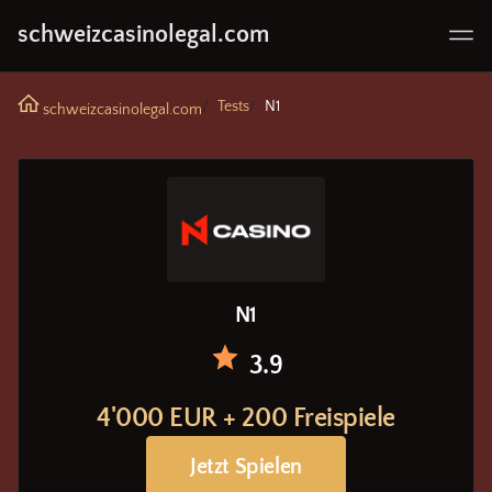
schweizcasinolegal.com
Tests
N1
schweizcasinolegal.com
N1
3.9
4'000 EUR + 200 Freispiele
Jetzt Spielen