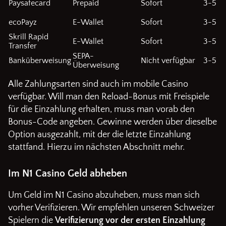
Paysafecard
Prepaid
Sofort
3-5 Ar
ecoPayz
E-Wallet
Sofort
3-5 Ar
Skrill Rapid
E-Wallet
Sofort
3-5 Ar
Transfer
SEPA-
Banküberweisung
Nicht verfügbar
3-5 Ar
Überweisung
Alle Zahlungsarten sind auch im mobile Casino
verfügbar. Will man den Reload-Bonus mit Freispiele
für die Einzahlung erhalten, muss man vorab den
Bonus-Code angeben. Gewinne werden über dieselbe
Option ausgezahlt, mit der die letzte Einzahlung
stattfand. Hierzu im nächsten Abschnitt mehr.
Im N1 Casino Geld abheben
Um Geld im N1 Casino abzuheben, muss man sich
vorher Verifizieren. Wir empfehlen unseren Schweizer
Spielern die
Verifizierung vor der ersten Einzahlung