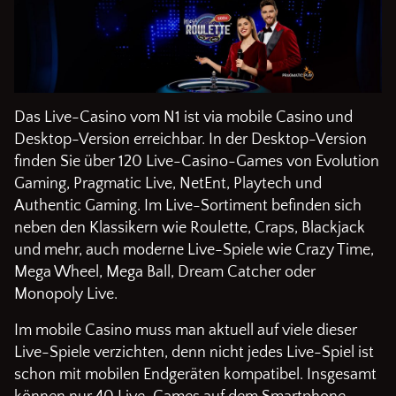
Das Live-Casino vom N1 ist via mobile Casino und
Desktop-Version erreichbar. In der Desktop-Version
finden Sie über 120 Live-Casino-Games von Evolution
Gaming, Pragmatic Live, NetEnt, Playtech und
Authentic Gaming. Im Live-Sortiment befinden sich
neben den Klassikern wie Roulette, Craps, Blackjack
und mehr, auch moderne Live-Spiele wie Crazy Time,
Mega Wheel, Mega Ball, Dream Catcher oder
Monopoly Live.
Im mobile Casino muss man aktuell auf viele dieser
Live-Spiele verzichten, denn nicht jedes Live-Spiel ist
schon mit mobilen Endgeräten kompatibel. Insgesamt