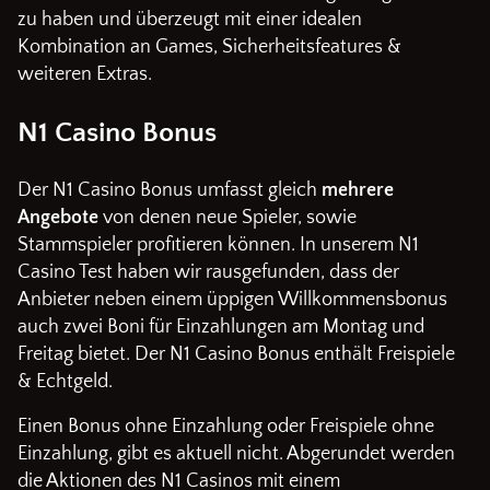
zu haben und überzeugt mit einer idealen
Kombination an Games, Sicherheitsfeatures &
weiteren Extras.
N1 Casino Bonus
Der N1 Casino Bonus umfasst gleich
mehrere
Angebote
von denen neue Spieler, sowie
Stammspieler profitieren können. In unserem N1
Casino Test haben wir rausgefunden, dass der
Anbieter neben einem üppigen Willkommensbonus
auch zwei Boni für Einzahlungen am Montag und
Freitag bietet. Der N1 Casino Bonus enthält Freispiele
& Echtgeld.
Einen Bonus ohne Einzahlung oder Freispiele ohne
Einzahlung, gibt es aktuell nicht. Abgerundet werden
die Aktionen des N1 Casinos mit einem