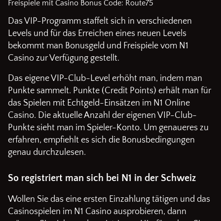
Freispiele mit Casino Bonus Code: Route75
Das VIP-Programm staffelt sich in verschiedenen
Levels und für das Erreichen eines neuen Levels
bekommt man Bonusgeld und Freispiele vom N1
Casino zur Verfügung gestellt.
Das eigene VIP-Club-Level erhöht man, indem man
Punkte sammelt. Punkte (Credit Points) erhält man für
das Spielen mit Echtgeld-Einsätzen im N1 Online
Casino. Die aktuelle Anzahl der eigenen VIP-Club-
Punkte sieht man im Spieler-Konto. Um genaueres zu
erfahren, empfiehlt es sich die Bonusbedingungen
genau durchzulesen.
So registriert man sich bei N1 in der Schweiz
Wollen Sie das eine ersten Einzahlung tätigen und das
Casinospielen im N1 Casino ausprobieren, dann