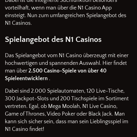
Dabei ist die integrierte Suchfunktion besonders
vorteilhaft, wenn man über die N1 Casino App
einsteigt. Nun zum umfangreichen Spielangebot des
N1 Casinos.
Spielangebot des N1 Casinos
Das Spielangebot vom N1 Casino überzeugt mit einer
hochwertigen und spannenden Auswahl. Hier findet
man über
2.500 Casino-Spiele von über 40
Spieleentwicklern
.
Dabei sind 2.000 Spielautomaten, 120 Live-Tische,
300 Jackpot-Slots und 200 Tischspiele im Sortiment
vertreten. Egal, ob Mega Moolah, N1 Live Casino,
Game of Thrones, Video Poker oder Black Jack. Man
kann sich sicher sein, dass man sein Lieblingsspiel im
N1 Casino findet!