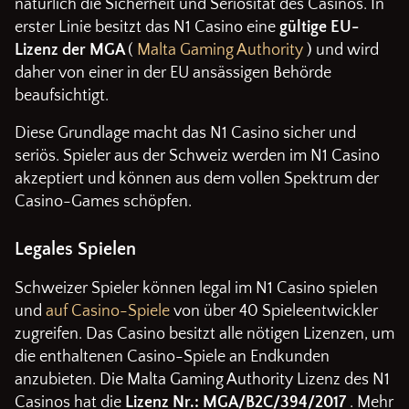
natürlich die Sicherheit und Seriosität des Casinos. In
erster Linie besitzt das N1 Casino eine
gültige EU-
Lizenz der MGA
(
Malta Gaming Authority
) und wird
daher von einer in der EU ansässigen Behörde
beaufsichtigt.
Diese Grundlage macht das N1 Casino sicher und
seriös. Spieler aus der Schweiz werden im N1 Casino
akzeptiert und können aus dem vollen Spektrum der
Casino-Games schöpfen.
Legales Spielen
Schweizer Spieler können legal im N1 Casino spielen
und
auf Casino-Spiele
von über 40 Spieleentwickler
zugreifen. Das Casino besitzt alle nötigen Lizenzen, um
die enthaltenen Casino-Spiele an Endkunden
anzubieten. Die Malta Gaming Authority Lizenz des N1
Casinos hat die
Lizenz Nr.: MGA/B2C/394/2017
. Mehr