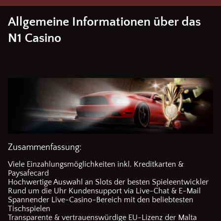
Allgemeine Informationen über das
N1 Casino
Zusammenfassung:
Viele Einzahlungsmöglichkeiten inkl. Kreditkarten &
Paysafecard
Hochwertige Auswahl an Slots der besten Spieleentwickler
Rund um die Uhr Kundensupport via Live-Chat & E-Mail
Spannender Live-Casino-Bereich mit den beliebtesten
Tischspielen
Transparente & vertrauenswürdige EU-Lizenz der Malta