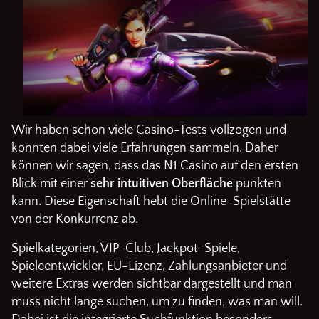
Wir haben schon viele Casino-Tests vollzogen und
konnten dabei viele Erfahrungen sammeln. Daher
können wir sagen, dass das N1 Casino auf den ersten
Blick mit einer
sehr intuitiven Oberfläche
punkten
kann. Diese Eigenschaft hebt die Online-Spielstätte
von der Konkurrenz ab.
Spielkategorien, VIP-Club, Jackpot-Spiele,
Spieleentwickler, EU-Lizenz, Zahlungsanbieter und
weitere Extras werden sichtbar dargestellt und man
muss nicht lange suchen, um zu finden, was man will.