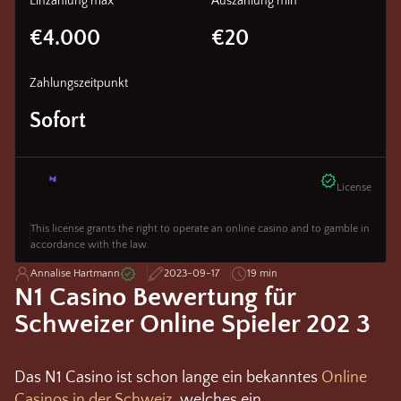
Einzahlung max
Auszahlung min
€4.000
€20
Zahlungszeitpunkt
Sofort
License
This license grants the right to operate an online casino and to gamble in
accordance with the law.
Annalise Hartmann
2023-09-17
19 min
N1 Casino Bewertung für
Schweizer Online Spieler
202
3
Das N1 Casino ist schon lange ein bekanntes
Online
Casinos in der Schweiz
, welches ein