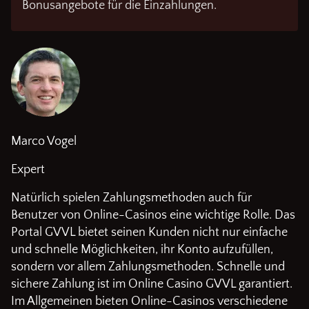
Bonusangebote für die Einzahlungen.
Marco Vogel
Expert
Natürlich spielen Zahlungsmethoden auch für
Benutzer von Online-Casinos eine wichtige Rolle. Das
Portal GVVL bietet seinen Kunden nicht nur einfache
und schnelle Möglichkeiten, ihr Konto aufzufüllen,
sondern vor allem Zahlungsmethoden. Schnelle und
sichere Zahlung ist im Online Casino GVVL garantiert.
Im Allgemeinen bieten Online-Casinos verschiedene