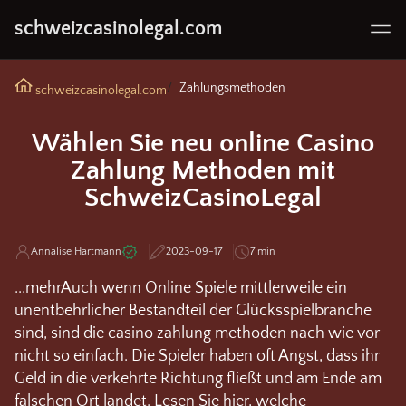
schweizcasinolegal.com
Zahlungsmethoden
schweizcasinolegal.com
Wählen Sie neu online Casino
Zahlung Methoden mit
SchweizCasinoLegal
Annalise Hartmann
2023-09-17
7 min
...mehr
Auch wenn Online Spiele mittlerweile ein
unentbehrlicher Bestandteil der Glücksspielbranche
sind, sind die casino zahlung methoden nach wie vor
nicht so einfach. Die Spieler haben oft Angst, dass ihr
Geld in die verkehrte Richtung fließt und am Ende am
falschen Ort landet. Lesen Sie hier, welche