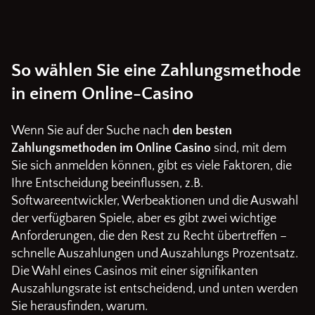
So wählen Sie eine Zahlungsmethode
in einem Online-Casino
Wenn Sie auf der Suche nach
den besten
Zahlungsmethoden im Online Casino
sind, mit dem
Sie sich anmelden können, gibt es viele Faktoren, die
Ihre Entscheidung beeinflussen, z.B.
Softwareentwickler, Werbeaktionen und die Auswahl
der verfügbaren Spiele, aber es gibt zwei wichtige
Anforderungen, die den Rest zu Recht übertreffen –
schnelle Auszahlungen und Auszahlungs Prozentsatz.
Die Wahl eines Casinos mit einer signifikanten
Auszahlungsrate ist entscheidend, und unten werden
Sie herausfinden, warum.