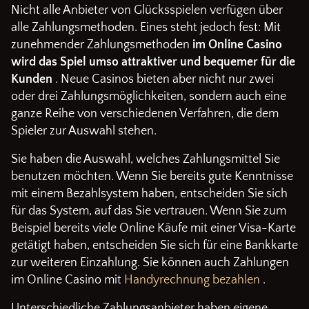
Nicht alle Anbieter von Glücksspielen verfügen über
alle Zahlungsmethoden. Eines steht jedoch fest: Mit
zunehmender Zahlungsmethoden
im Online Casino
wird das Spiel umso attraktiver und bequemer für die
Kunden
. Neue Casinos bieten aber nicht nur zwei
oder drei Zahlungsmöglichkeiten, sondern auch eine
ganze Reihe von verschiedenen Verfahren, die dem
Spieler zur Auswahl stehen.
Sie haben die Auswahl, welches Zahlungsmittel Sie
benutzen möchten. Wenn Sie bereits gute Kenntnisse
mit einem Bezahlsystem haben, entscheiden Sie sich
für das System, auf das Sie vertrauen. Wenn Sie zum
Beispiel bereits viele Online Käufe mit einer Visa-Karte
getätigt haben, entscheiden Sie sich für eine Bankkarte
zur weiteren Einzahlung. Sie können auch Zahlungen
im Online Casino mit
Handyrechnung bezahlen
.
Unterschiedliche Zahlungsanbieter haben eigene