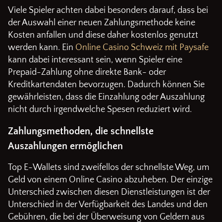
Viele Spieler achten dabei besonders darauf, dass bei
der Auswahl einer neuen Zahlungsmethode keine
Kosten anfallen und diese daher kostenlos genutzt
werden kann. Ein
Online Casino Schweiz mit Paysafe
kann dabei interessant sein, wenn Spieler eine
Prepaid-Zahlung ohne direkte Bank- oder
Kreditkartendaten bevorzugen. Dadurch können Sie
gewährleisten, dass die Einzahlung oder Auszahlung
nicht durch irgendwelche Spesen reduziert wird.
Zahlungsmethoden, die schnellste
Auszahlungen ermöglichen
Top E-Wallets sind zweifellos der schnellste Weg, um
Geld von einem Online Casino abzuheben. Der einzige
Unterschied zwischen diesen Dienstleistungen ist der
Unterschied in der Verfügbarkeit des Landes und den
Gebühren, die bei der Überweisung von Geldern aus