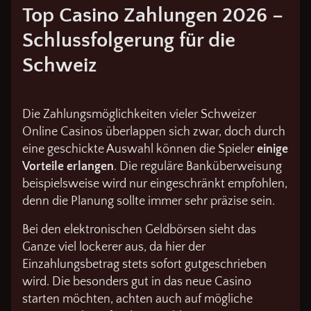
Top Casino Zahlungen 2026 –
Schlussfolgerung für die
Schweiz
Die Zahlungsmöglichkeiten vieler Schweizer
Online Casinos überlappen sich zwar, doch durch
eine geschickte Auswahl können die Spieler
einige
Vorteile erlangen
. Die reguläre Banküberweisung
beispielsweise wird nur eingeschränkt empfohlen,
denn die Planung sollte immer sehr präzise sein.
Bei den elektronischen Geldbörsen sieht das
Ganze viel lockerer aus, da hier der
Einzahlungsbetrag stets sofort gutgeschrieben
wird. Die besonders gut in das neue Casino
starten möchten, achten auch auf mögliche