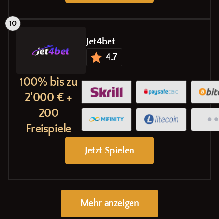
Jet4bet
4.7
100% bis zu
2'000 € +
200
Freispiele
Jetzt Spielen
Mehr anzeigen