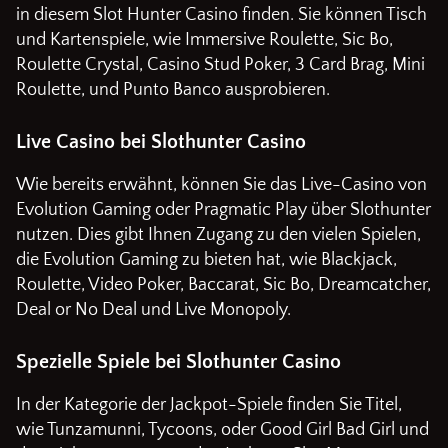
in diesem Slot Hunter Casino finden. Sie können Tisch
und Kartenspiele, wie Immersive Roulette, Sic Bo,
Roulette Crystal, Casino Stud Poker, 3 Card Brag, Mini
Roulette, und Punto Banco ausprobieren.
Live Casino bei Slothunter Casino
Wie bereits erwähnt, können Sie das Live-Casino von
Evolution Gaming oder Pragmatic Play über Slothunter
nutzen. Dies gibt Ihnen Zugang zu den vielen Spielen,
die Evolution Gaming zu bieten hat, wie Blackjack,
Roulette, Video Poker, Baccarat, Sic Bo, Dreamcatcher,
Deal or No Deal und Live Monopoly.
Spezielle Spiele bei Slothunter Casino
In der Kategorie der Jackpot-Spiele finden Sie Titel,
wie Tunzamunni, Tycoons, oder Good Girl Bad Girl und