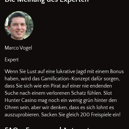
Marco Vogel
Expert
Wenn Sie Lust auf eine lukrative Jagd mit einem Bonus
haben, wird das Gamification-Konzept dafür sorgen,
dass Sie sich wie ein Pirat auf einer nie endenden
Suche nach einem verlorenen Schatz fühlen. Slot
Hunter Casino mag noch ein wenig grün hinter den
Ohren sein, aber wir denken, dass es sich lohnt es
auszuprobieren. Sacken Sie gleich 200 Freispiele ein!