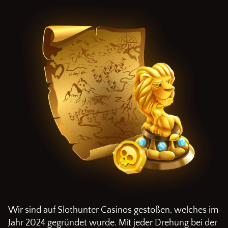
Wir sind auf Slothunter Casinos gestoßen, welches im
Jahr 2024 gegründet wurde. Mit jeder Drehung bei der