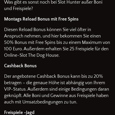
Was gibt es sonst noch bei Slot Hunter außer Boni
und Freispiele?
Montags Reload Bonus mit Free Spins
Diesen Reload Bonus können Sie viel öfter in
Anspruch nehmen, und hier bekommen Sie einen
50% Bonus mit Free Spins bis zu einem Maximum von
100 Euro. Außerdem erhalten Sie 25 Freispiele für den
Online-Slot The Dog House.
Cashback Bonus
Der angebotene Cashback Bonus kann bis zu 20%
betragen – die genaue Höhe ist abhängig von Ihrem
VIP-Status. Außerdem sind einige Bedingungen daran
geknüpft. Alle Boni und Gewinne aus Freispiele haben
auch mit Umsatzbedingungen zu tun.
Freispiele -Jagd