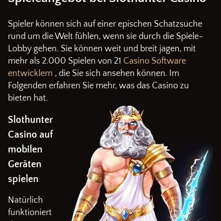
Spieler können sich auf einer epischen Schatzsuche
rund um die Welt fühlen, wenn sie durch die Spiele-
Lobby gehen. Sie können weit und breit jagen, mit
mehr als 2.000 Spielen von 21
Casino Software
entwicklern
, die Sie sich ansehen können. Im
Folgenden erfahren Sie mehr, was das Casino zu
bieten hat.
Slothunter
Casino auf
mobilen
Geräten
spielen
Natürlich
funktioniert