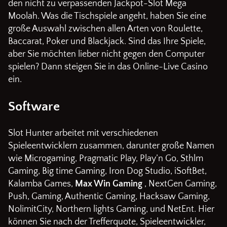
den nicht zu verpassenden Jackpot-Slot Mega
Moolah. Was die Tischspiele angeht, haben Sie eine
große Auswahl zwischen allen Arten von Roulette,
Baccarat, Poker und Blackjack. Sind das Ihre Spiele,
aber Sie möchten lieber nicht gegen den Computer
spielen? Dann steigen Sie in das Online-Live Casino
ein.
Software
Slot Hunter arbeitet mit verschiedenen
Spieleentwicklern zusammen, darunter große Namen
wie Microgaming, Pragmatic Play, Play’n Go, Sthlm
Gaming, Big time Gaming, Iron Dog Studio, iSoftBet,
Kalamba Games,
Max Win Gaming
, NextGen Gaming,
Push, Gaming, Authentic Gaming, Hacksaw Gaming,
NolimitCity, Northern lights Gaming, und NetEnt. Hier
können Sie nach der Trefferquote, Spieleentwickler,