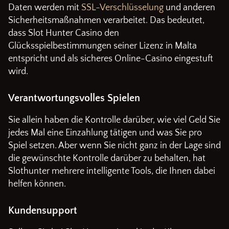
Daten werden mit
SSL-Verschlüsselung
und anderen
Sicherheitsmaßnahmen verarbeitet. Das bedeutet,
dass Slot Hunter Casino den
Glücksspielbestimmungen seiner Lizenz in Malta
entspricht und als sicheres Online-Casino eingestuft
wird.
Verantwortungsvolles Spielen
Sie allein haben die Kontrolle darüber, wie viel Geld Sie
jedes Mal eine Einzahlung tätigen und was Sie pro
Spiel setzen. Aber wenn Sie nicht ganz in der Lage sind
die gewünschte Kontrolle darüber zu behalten, hat
Slothunter mehrere intelligente Tools, die Ihnen dabei
helfen können.
Kundensupport