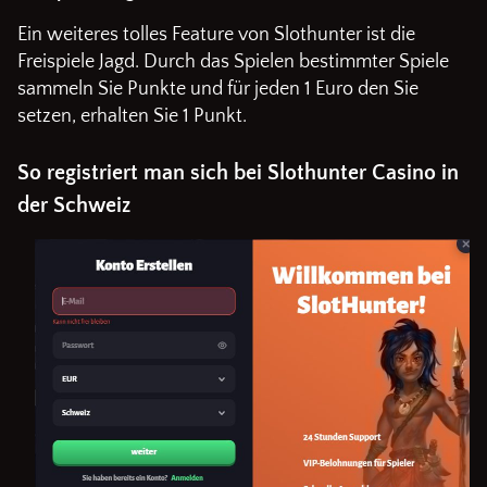
Ein weiteres tolles Feature von Slothunter ist die
Freispiele Jagd. Durch das Spielen bestimmter Spiele
sammeln Sie Punkte und für jeden 1 Euro den Sie
setzen, erhalten Sie 1 Punkt.
So registriert man sich bei Slothunter Casino in
der Schweiz