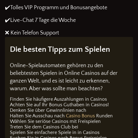
✔️Tolles VIP Programm und Bonusangebote
✔️Live-Chat 7 Tage die Woche
❌ Kein Telefon Support
Die besten Tipps zum Spielen
Online-Spielautomaten gehören zu den
beliebtesten Spielen in Online Casinos auf der
ganzen Welt, und es ist leicht zu erkennen,
warum. Aber was sollte man beachten?
Finden Sie häufigere Auszahlungen in Casinos
Achten Sie auf Ihr Bonus Guthaben in Casinos!
Denken Sie über Gewinnlinien nach
Halten Sie Ausschau nach
Casino Bonus
Runden
Wählen Sie seriöse Casinos mit Freispielen
Treten Sie dem Casinos Club bei
Spielen Sie einfachere Spiele in in Casinos
Suchen Sie in Casinos nach Bonus Freispielen