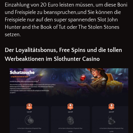
Einzahlung von 20 Euro leisten müssen, um diese Boni
und Freispiele zu beanspruchen,und Sie können die
Freispiele nur auf den super spannenden Slot John
Hunter and the Book of Tut oder The Stolen Stones
setzen.
Der Loyalitätsbonus, Free Spins und die tollen
Werbeaktionen im Slothunter Casino