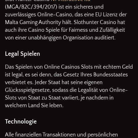
(MGA/B2C/394/2017) ist ein sicheres und
zuverlässiges Online-Casino, das eine EU Lizenz der
Malta Gaming Authority hält. Slothunter Casino hat
auch ihre Casino Spiele für Fairness und Zufälligkeit
von einer unabhängigen Organisation auditiert.
Legal Spielen
Das Spielen von Online Casinos Slots mit echtem Geld
ist legal, es sei denn, das Gesetz Ihres Bundesstaates
verbietet es. Jeder Staat hat seine eigenen
Glücksspielgesetze, sodass die Legalität von Online-
Slots von Staat zu Staat variiert, je nachdem in
welchem Land Sie leben.
Technologie
Alle finanziellen Transaktionen und persönlichen