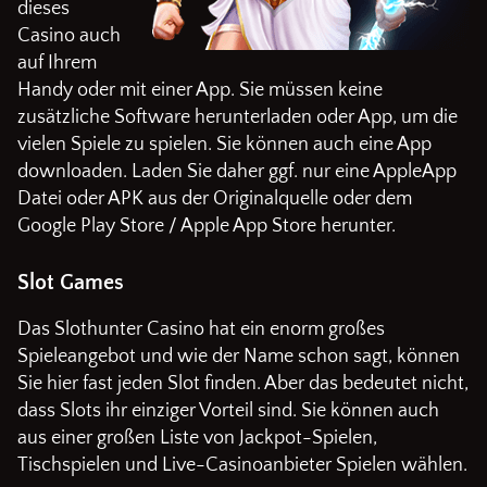
dieses
Casino auch
auf Ihrem
Handy oder mit einer App. Sie müssen keine
zusätzliche Software herunterladen oder App, um die
vielen Spiele zu spielen. Sie können auch eine App
downloaden. Laden Sie daher ggf. nur eine AppleApp
Datei oder APK aus der Originalquelle oder dem
Google Play Store / Apple App Store herunter.
Slot Games
Das Slothunter Casino hat ein enorm großes
Spieleangebot und wie der Name schon sagt, können
Sie hier fast jeden Slot finden. Aber das bedeutet nicht,
dass Slots ihr einziger Vorteil sind. Sie können auch
aus einer großen Liste von Jackpot-Spielen,
Tischspielen und Live-Casinoanbieter Spielen wählen.