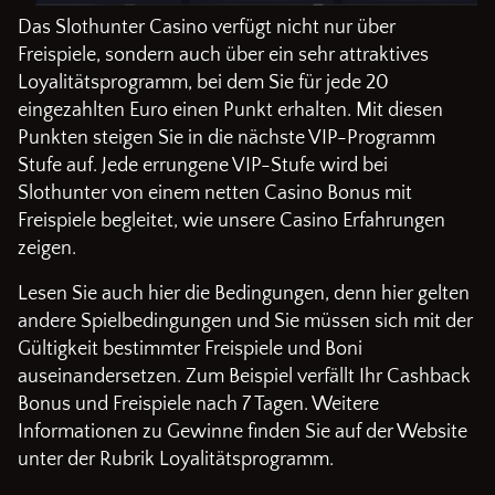
Das Slothunter Casino verfügt nicht nur über
Freispiele, sondern auch über ein sehr attraktives
Loyalitätsprogramm, bei dem Sie für jede 20
eingezahlten Euro einen Punkt erhalten. Mit diesen
Punkten steigen Sie in die nächste VIP-Programm
Stufe auf. Jede errungene VIP-Stufe wird bei
Slothunter von einem netten Casino Bonus mit
Freispiele begleitet, wie unsere Casino Erfahrungen
zeigen.
Lesen Sie auch hier die Bedingungen, denn hier gelten
andere Spielbedingungen und Sie müssen sich mit der
Gültigkeit bestimmter Freispiele und Boni
auseinandersetzen. Zum Beispiel verfällt Ihr Cashback
Bonus und Freispiele nach 7 Tagen. Weitere
Informationen zu Gewinne finden Sie auf der Website
unter der Rubrik Loyalitätsprogramm.