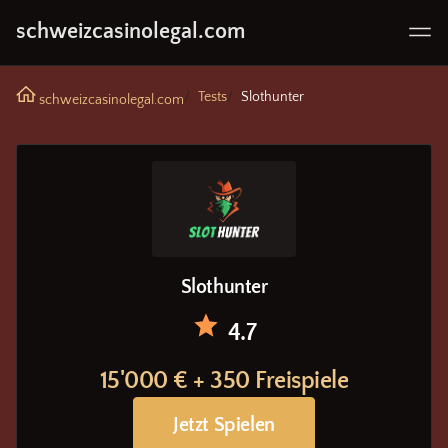
schweizcasinolegal.com
Tests
Slothunter
schweizcasinolegal.com
Slothunter
4.7
15'000 € + 350 Freispiele
Jetzt Spielen